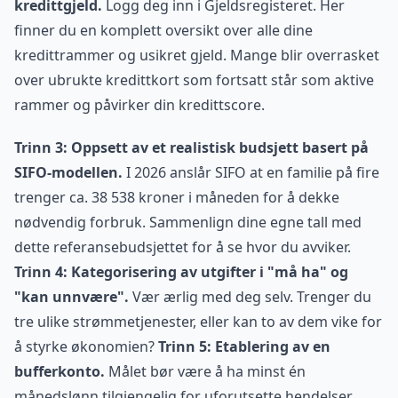
kredittgjeld.
Logg deg inn i Gjeldsregisteret. Her
finner du en komplett oversikt over alle dine
kredittrammer og usikret gjeld. Mange blir overrasket
over ubrukte kredittkort som fortsatt står som aktive
rammer og påvirker din kredittscore.
Trinn 3: Oppsett av et realistisk budsjett basert på
SIFO-modellen.
I 2026 anslår SIFO at en familie på fire
trenger ca. 38 538 kroner i måneden for å dekke
nødvendig forbruk. Sammenlign dine egne tall med
dette referansebudsjettet for å se hvor du avviker.
Trinn 4: Kategorisering av utgifter i "må ha" og
"kan unnvære".
Vær ærlig med deg selv. Trenger du
tre ulike strømmetjenester, eller kan to av dem vike for
å styrke økonomien?
Trinn 5: Etablering av en
bufferkonto.
Målet bør være å ha minst én
månedslønn tilgjengelig for uforutsette hendelser.